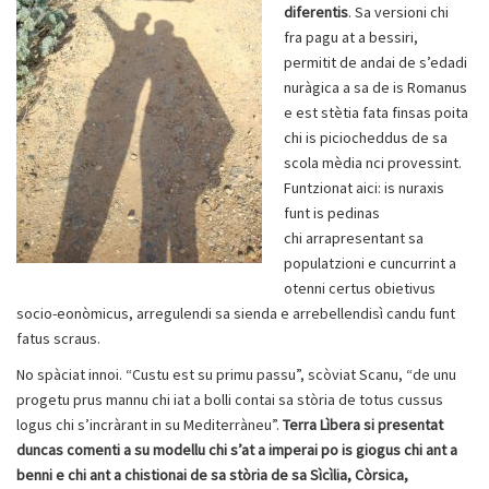
diferentis
. Sa versioni chi
fra pagu at a bessiri,
permitit de andai de s’edadi
nuràgica a sa de is Romanus
e est stètia fata finsas poita
chi is piciocheddus de sa
scola mèdia nci provessint.
Funtzionat aici: is nuraxis
funt is pedinas
chi arrapresentant sa
populatzioni e cuncurrint a
otenni certus obietivus
socio-eonòmicus, arregulendi sa sienda e arrebellendisì candu funt
fatus scraus.
No spàciat innoi. “Custu est su primu passu”, scòviat Scanu, “de unu
progetu prus mannu chi iat a bolli contai sa stòria de totus cussus
logus chi s’incràrant in su Mediterràneu”.
Terra Lìbera si presentat
duncas comenti a su modellu chi s’at a imperai po is giogus chi ant a
benni e chi ant a chistionai de sa stòria de sa Sìcìlia, Còrsica,