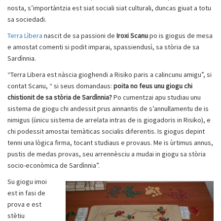
nosta, s’importàntzia est siat sociali siat culturali, duncas giuat a totu
sa sociedadi.
Terra Lìbera
nascit de sa passioni de
Iroxi Scanu
po is giogus de mesa
e amostat comenti si podit imparai, spassiendusì, sa stòria de sa
Sardìnnia.
“Terra Libera est nàscia gioghendi a Risiko paris a calincunu amigu”, si
contat Scanu, “ si seus domandaus:
poita no feus unu giogu chi
chistionit de sa stòria de Sardìnnia?
Po cumentzai apu studiau unu
sistema de giogu chi andessit prus ainnantis de s’annullamentu de is
nimigus (ùnicu sistema de arrelata intras de is giogadoris in Risiko), e
chi podessit amostai temàticas socialis diferentis. Is giogus depint
tenni una lògica firma, tocant studiaus e provaus. Me is ùrtimus annus,
pustis de medas provas, seu arrennèsciu a mudai in giogu sa stòria
socio-econòmica de Sardìnnia”.
Su giogu imoi
est in fasi de
prova e est
stètiu