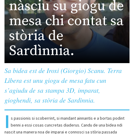
nàsciu su giogu de
mesa chi contat sa
stòria de
Sardìnnia.
Sa bidea est de Iroxi (Giorgio) Scanu. Terra
Lìbera est unu giogu de mesa fatu cun
s’agiudu de sa stampa 3D, imparat,
gioghendi, sa stòria de Sardìnnia.
I
s passionis si scoberrint, si mandant ainnantis e a bortas podint
benni a essi cosas cuncretas diaderus. Candu de una bidea ndi
nascit una manera noa de imparai e connosci sa stòria passada