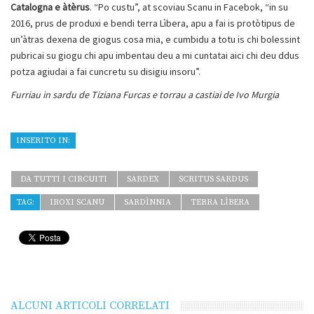
Catalogna e àtèrus
. “Po custu”, at scoviau Scanu in Facebok, “in su
2016, prus de produxi e bendi terra Lìbera, apu a fai is protòtipus de
un’àtras dexena de giogus cosa mia, e cumbidu a totu is chi bolessint
pubricai su giogu chi apu imbentau deu a mi cuntatai aici chi deu ddus
potza agiudai a fai cuncretu su disigiu insoru”.
Furriau in sardu de Tiziana Furcas e torrau a castiai de Ivo Murgia
INSERITO IN:
DA TUTTI I CIRCUITI
SARDEX
SCRITUS SARDUS
TAG:
IROXI SCANU
SARDÌNNIA
TERRA LÌBERA
ALCUNI ARTICOLI CORRELATI