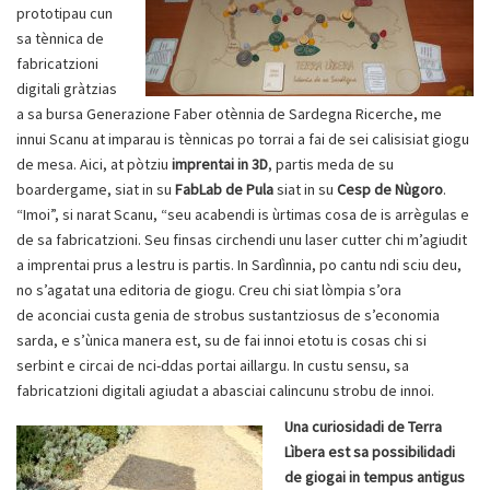
prototipau cun
sa tènnica de
fabricatzioni
digitali gràtzias
a sa bursa Generazione Faber otènnia de Sardegna Ricerche, me
innui Scanu at imparau is tènnicas po torrai a fai de sei calisisiat giogu
de mesa. Aici, at pòtziu
imprentai in 3D
, partis meda de su
boardergame, siat in su
FabLab de Pula
siat in su
Cesp de Nùgoro
.
“Imoi”, si narat Scanu, “seu acabendi is ùrtimas cosa de is arrègulas e
de sa fabricatzioni. Seu finsas circhendi unu laser cutter chi m’agiudit
a imprentai prus a lestru is partis. In Sardìnnia, po cantu ndi sciu deu,
no s’agatat una editoria de giogu. Creu chi siat lòmpia s’ora
de aconciai custa genia de strobus sustantziosus de s’economia
sarda, e s’ùnica manera est, su de fai innoi etotu is cosas chi si
serbint e circai de nci-ddas portai aillargu. In custu sensu, sa
fabricatzioni digitali agiudat a abasciai calincunu strobu de innoi.
Una curiosidadi de Terra
Lìbera est sa possibilidadi
de giogai in tempus antigus