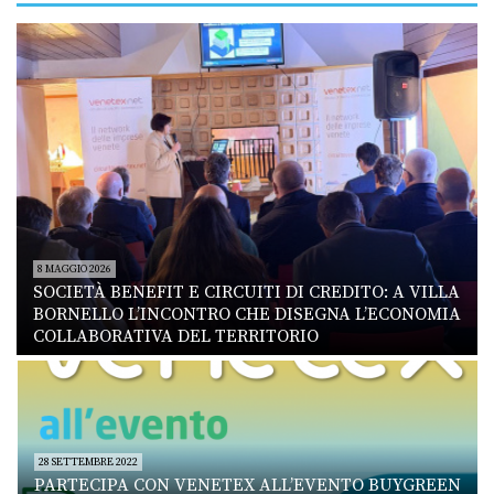
8 MAGGIO 2026
SOCIETÀ BENEFIT E CIRCUITI DI CREDITO: A VILLA
BORNELLO L’INCONTRO CHE DISEGNA L’ECONOMIA
COLLABORATIVA DEL TERRITORIO
28 SETTEMBRE 2022
PARTECIPA CON VENETEX ALL’EVENTO BUYGREEN