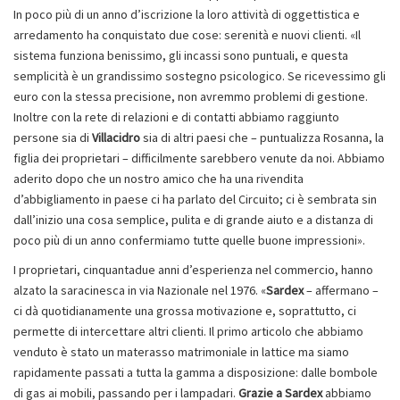
In poco più di un anno d’iscrizione la loro attività di oggettistica e
arredamento ha conquistato due cose: serenità e nuovi clienti. «Il
sistema funziona benissimo, gli incassi sono puntuali, e questa
semplicità è un grandissimo sostegno psicologico. Se ricevessimo gli
euro con la stessa precisione, non avremmo problemi di gestione.
Inoltre con la rete di relazioni e di contatti abbiamo raggiunto
persone sia di
Villacidro
sia di altri paesi che – puntualizza Rosanna, la
figlia dei proprietari – difficilmente sarebbero venute da noi. Abbiamo
aderito dopo che un nostro amico che ha una rivendita
d’abbigliamento in paese ci ha parlato del Circuito; ci è sembrata sin
dall’inizio una cosa semplice, pulita e di grande aiuto e a distanza di
poco più di un anno confermiamo tutte quelle buone impressioni».
I proprietari, cinquantadue anni d’esperienza nel commercio, hanno
alzato la saracinesca in via Nazionale nel 1976. «
Sardex
– affermano –
ci dà quotidianamente una grossa motivazione e, soprattutto, ci
permette di intercettare altri clienti. Il primo articolo che abbiamo
venduto è stato un materasso matrimoniale in lattice ma siamo
rapidamente passati a tutta la gamma a disposizione: dalle bombole
di gas ai mobili, passando per i lampadari.
Grazie a Sardex
abbiamo