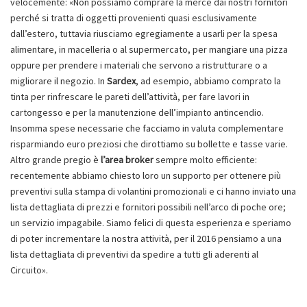
velocemente: «Non possiamo comprare la merce dai nostri fornitori
perché si tratta di oggetti provenienti quasi esclusivamente
dall’estero, tuttavia riusciamo egregiamente a usarli per la spesa
alimentare, in macelleria o al supermercato, per mangiare una pizza
oppure per prendere i materiali che servono a ristrutturare o a
migliorare il negozio. In
Sardex
, ad esempio, abbiamo comprato la
tinta per rinfrescare le pareti dell’attività, per fare lavori in
cartongesso e per la manutenzione dell’impianto antincendio.
Insomma spese necessarie che facciamo in valuta complementare
risparmiando euro preziosi che dirottiamo su bollette e tasse varie.
Altro grande pregio è
l’area broker
sempre molto efficiente:
recentemente abbiamo chiesto loro un supporto per ottenere più
preventivi sulla stampa di volantini promozionali e ci hanno inviato una
lista dettagliata di prezzi e fornitori possibili nell’arco di poche ore;
un servizio impagabile. Siamo felici di questa esperienza e speriamo
di poter incrementare la nostra attività, per il 2016 pensiamo a una
lista dettagliata di preventivi da spedire a tutti gli aderenti al
Circuito».