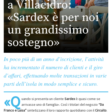
a Villacidro:
«Sardex è per noi
un grandissimo
sostegno»
In poco più di un anno d’iscrizione, l’attività
ha incrementato il numero di clienti e il giro
d’affari, effettuando molte transazioni in varie
parti dell’isola in modo semplice e sicuro.
«Q
uando si presenta un cliente
Sardex
è quasi come se
arrivasse uno di famiglia». Così i titolari del negozio
“Da
Franco e Luisa”
sintetizzano il loro rapporto quotidiano con il
Circuito
.