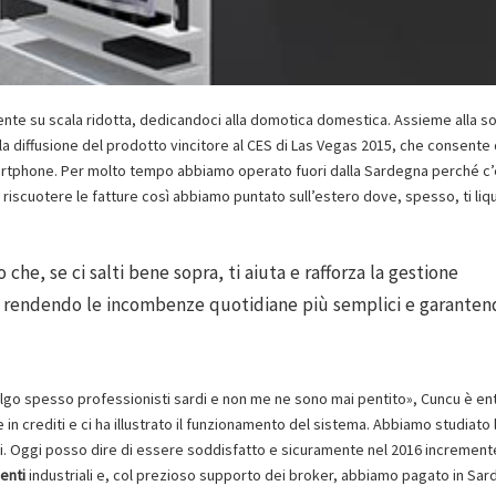
mente su scala ridotta, dedicandoci alla domotica domestica. Assieme alla s
la diffusione del prodotto vincitore al CES di Las Vegas 2015, che consente 
rtphone. Per molto tempo abbiamo operato fuori dalla Sardegna perché c
 riscuotere le fatture così abbiamo puntato sull’estero dove, spesso, ti liq
he, se ci salti bene sopra, ti aiuta e rafforza la gestione
la, rendendo le incombenze quotidiane più semplici e garante
celgo spesso professionisti sardi e non me ne sono mai pentito», Cuncu è en
e in crediti e ci ha illustrato il funzionamento del sistema. Abbiamo studiato 
inti. Oggi posso dire di essere soddisfatto e sicuramente nel 2016 incremen
enti
industriali e, col prezioso supporto dei broker, abbiamo pagato in Sar