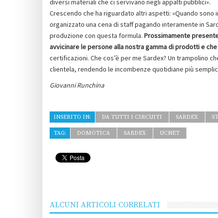
diversi materiali che ci servivano negli appalti pubblici».
Crescendo che ha riguardato altri aspetti: «Quando sono in g
organizzato una cena di staff pagando interamente in Sard
produzione con questa formula.
Prossimamente presentere
avvicinare le persone alla nostra gamma di prodotti e che 
certificazioni. Che cos’è per me Sardex? Un trampolino che, 
clientela, rendendo le incombenze quotidiane più semplic
Giovanni Runchina
INSERITO IN:
DA TUTTI I CIRCUITI
SARDEX
S
TAG:
DOMOTICA
SARDEX
UCNET
ALCUNI ARTICOLI CORRELATI