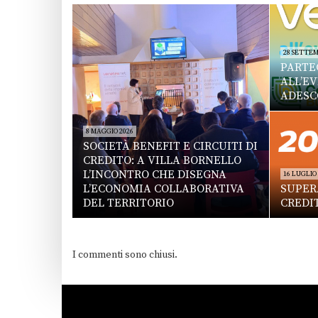
28 SETTEM
PARTE
ALL’E
ADESC
8 MAGGIO 2026
SOCIETÀ BENEFIT E CIRCUITI DI
CREDITO: A VILLA BORNELLO
L’INCONTRO CHE DISEGNA
16 LUGLIO
L’ECONOMIA COLLABORATIVA
SUPERA
DEL TERRITORIO
CREDI
I commenti sono chiusi.