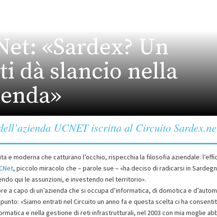
et: «Sardex? Un
i dà slancio nella
zienda»
dell’azienda UCNET iscritta al Circuito Sardex.ne
ulita e moderna che catturano l’occhio, rispecchia la filosofia aziendale: l’effi
CNet
, piccolo miracolo che – parole sue – «ha deciso di radicarsi in Sardeg
ndo qui le assunzioni, e investendo nel territorio».
ditore a capo di un’azienda che si occupa d’informatica, di domotica e d’auto
l punto: «Siamo entrati nel Circuito un anno fa e questa scelta ci ha consentit
formatica e nella gestione di reti infrastrutturali, nel 2003 con mia moglie a