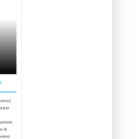
t
cienza.
na per
mazione
o di
bbiamo