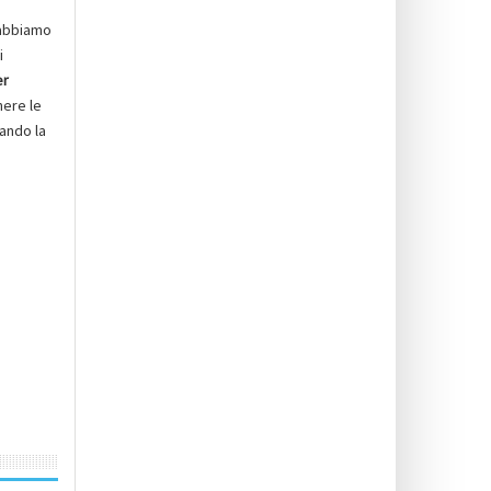
e abbiamo
i
er
nere le
zando la