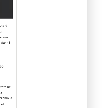
ocietà
di
’erano
uidano i
ndo
trato nel
la
teremo la
dex