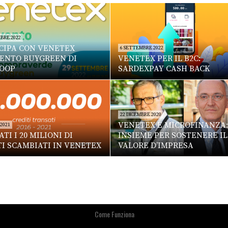
BRE 2022
CIPA CON VENETEX
6 SETTEMBRE 2022
VENTO BUYGREEN DI
VENETEX PER IL B2C:
OOP
SARDEXPAY CASH BACK
22 DICEMBRE 2020
VENETEX E MICROFINANZA:
 2021
TI I 20 MILIONI DI
INSIEME PER SOSTENERE IL
TI SCAMBIATI IN VENETEX
VALORE D’IMPRESA
Come Funziona