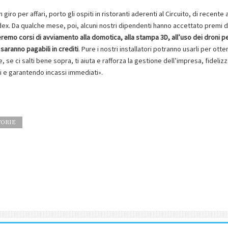
iro per affari, porto gli ospiti in ristoranti aderenti al Circuito, di recent
ex. Da qualche mese, poi, alcuni nostri dipendenti hanno accettato premi d
mo corsi di avviamento alla domotica, alla stampa 3D, all’uso dei droni p
saranno pagabili in crediti
. Pure i nostri installatori potranno usarli per otte
se ci salti bene sopra, ti aiuta e rafforza la gestione dell’impresa, fideliz
i e garantendo incassi immediati».
TORIE