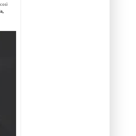
 così
a,