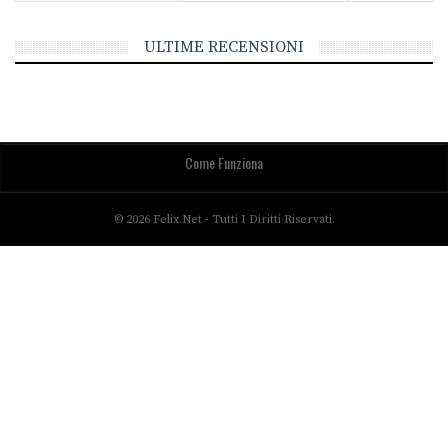
ULTIME RECENSIONI
Come Funziona
© 2026 Felix.net - Tutti I Diritti Riservati.