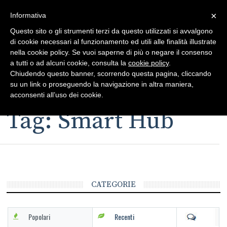
×
Toggle
Informativa
naviga
Questo sito o gli strumenti terzi da questo utilizzati si avvalgono
di cookie necessari al funzionamento ed utili alle finalità illustrate
nella cookie policy. Se vuoi saperne di più o negare il consenso
a tutti o ad alcuni cookie, consulta la
cookie policy
.
Chiudendo questo banner, scorrendo questa pagina, cliccando
su un link o proseguendo la navigazione in altra maniera,
Toggle
acconsenti all’uso dei cookie.
navigation
Tag: Smart Hub
CATEGORIE
Popolari
Recenti