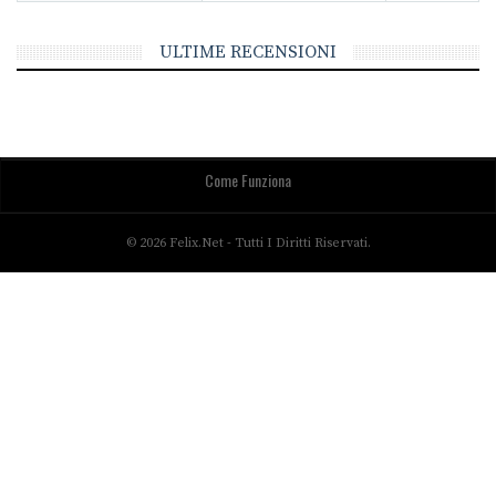
ULTIME RECENSIONI
Come Funziona
© 2026 Felix.net - Tutti I Diritti Riservati.