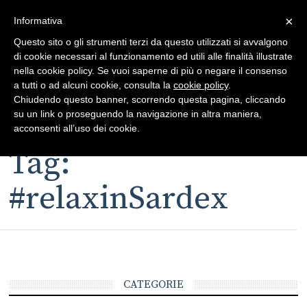
×
Toggle
Informativa
naviga
Questo sito o gli strumenti terzi da questo utilizzati si avvalgono
di cookie necessari al funzionamento ed utili alle finalità illustrate
nella cookie policy. Se vuoi saperne di più o negare il consenso
a tutti o ad alcuni cookie, consulta la
cookie policy
.
Chiudendo questo banner, scorrendo questa pagina, cliccando
su un link o proseguendo la navigazione in altra maniera,
Toggle
acconsenti all’uso dei cookie.
navigation
Tag:
#relaxinSardex
CATEGORIE