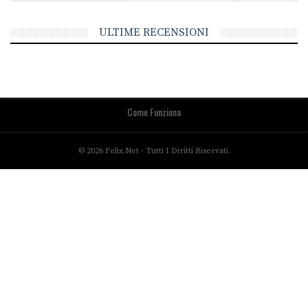
ULTIME RECENSIONI
Come Funziona
© 2026 Felix.net - Tutti I Diritti Riservati.