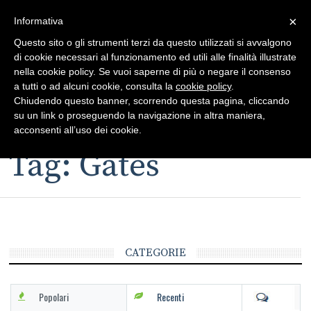
×
Toggle
Informativa
naviga
Questo sito o gli strumenti terzi da questo utilizzati si avvalgono
di cookie necessari al funzionamento ed utili alle finalità illustrate
nella cookie policy. Se vuoi saperne di più o negare il consenso
a tutti o ad alcuni cookie, consulta la
cookie policy
.
Chiudendo questo banner, scorrendo questa pagina, cliccando
su un link o proseguendo la navigazione in altra maniera,
Toggle
acconsenti all’uso dei cookie.
navigation
Tag: Gates
CATEGORIE
Popolari
Recenti