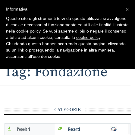
×
Toggle
Informativa
naviga
Questo sito o gli strumenti terzi da questo utilizzati si avvalgono
di cookie necessari al funzionamento ed utili alle finalità illustrate
nella cookie policy. Se vuoi saperne di più o negare il consenso
a tutti o ad alcuni cookie, consulta la
cookie policy
.
Chiudendo questo banner, scorrendo questa pagina, cliccando
su un link o proseguendo la navigazione in altra maniera,
Toggle
acconsenti all’uso dei cookie.
navigation
Tag: Fondazione
CATEGORIE
Popolari
Recenti