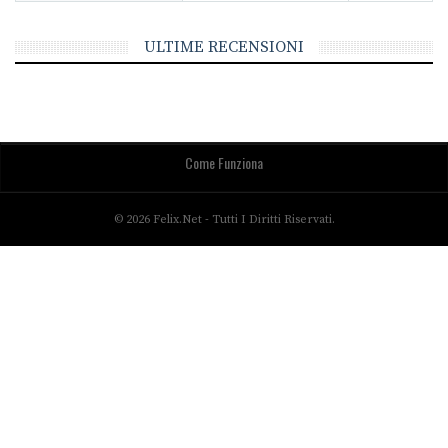
ULTIME RECENSIONI
Come Funziona
© 2026 Felix.net - Tutti I Diritti Riservati.