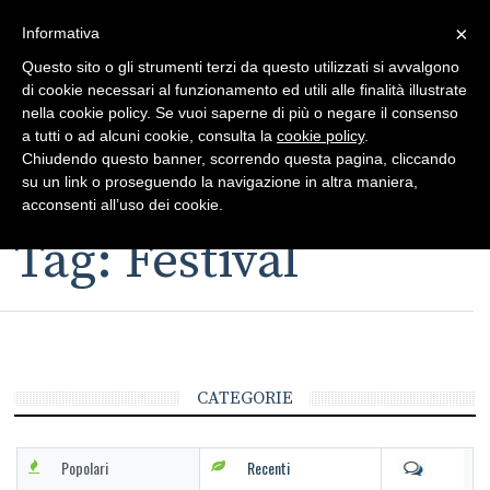
×
Toggle
Informativa
naviga
Questo sito o gli strumenti terzi da questo utilizzati si avvalgono
di cookie necessari al funzionamento ed utili alle finalità illustrate
nella cookie policy. Se vuoi saperne di più o negare il consenso
a tutti o ad alcuni cookie, consulta la
cookie policy
.
Chiudendo questo banner, scorrendo questa pagina, cliccando
su un link o proseguendo la navigazione in altra maniera,
Toggle
acconsenti all’uso dei cookie.
navigation
Tag: Festival
CATEGORIE
Popolari
Recenti