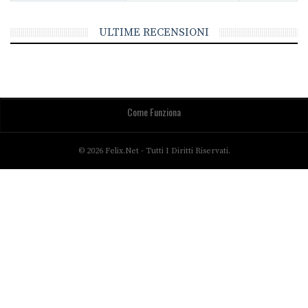
ULTIME RECENSIONI
Come Funziona
© 2026 Felix.net - Tutti I Diritti Riservati.