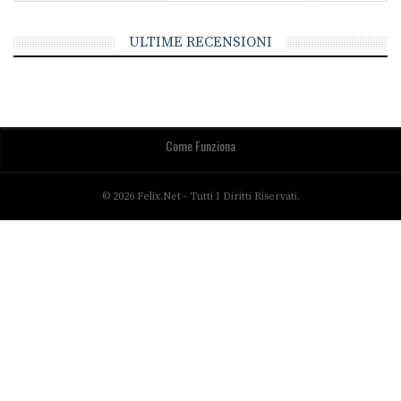
ULTIME RECENSIONI
Come Funziona
© 2026 Felix.net - Tutti I Diritti Riservati.