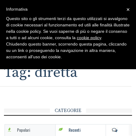
×
Toggle
Informativa
naviga
Questo sito o gli strumenti terzi da questo utilizzati si avvalgono
di cookie necessari al funzionamento ed utili alle finalità illustrate
nella cookie policy. Se vuoi saperne di più o negare il consenso
a tutti o ad alcuni cookie, consulta la
cookie policy
.
Chiudendo questo banner, scorrendo questa pagina, cliccando
su un link o proseguendo la navigazione in altra maniera,
Toggle
acconsenti all’uso dei cookie.
navigation
Tag: diretta
CATEGORIE
Popolari
Recenti