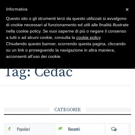
×
Toggle
Informativa
naviga
Questo sito o gli strumenti terzi da questo utilizzati si avvalgono
di cookie necessari al funzionamento ed utili alle finalità illustrate
nella cookie policy. Se vuoi saperne di più o negare il consenso
a tutti o ad alcuni cookie, consulta la
cookie policy
.
Chiudendo questo banner, scorrendo questa pagina, cliccando
su un link o proseguendo la navigazione in altra maniera,
Toggle
acconsenti all’uso dei cookie.
navigation
Tag: Cedac
CATEGORIE
Popolari
Recenti