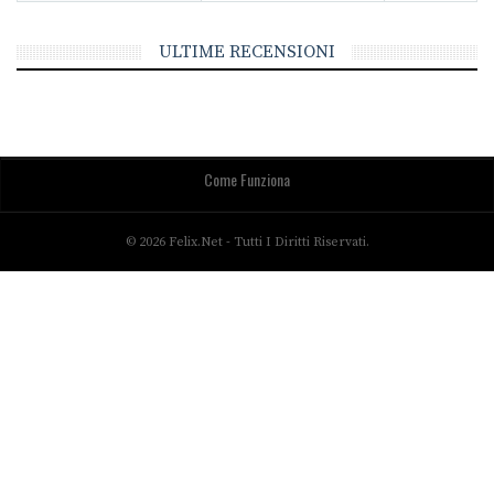
ULTIME RECENSIONI
Come Funziona
© 2026 Felix.net - Tutti I Diritti Riservati.