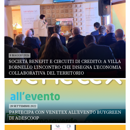
8 MAGGIO 2026
SOCIETÀ BENEFIT E CIRCUITI DI CREDITO: A VILLA
BORNELLO L’INCONTRO CHE DISEGNA L’ECONOMIA
COLLABORATIVA DEL TERRITORIO
28 SETTEMBRE 2022
PARTECIPA CON VENETEX ALL’EVENTO BUYGREEN
DI ADESCOOP