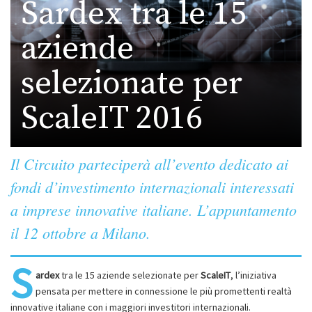
Sardex tra le 15
aziende
selezionate per
ScaleIT 2016
Il Circuito parteciperà all’evento dedicato ai
fondi d’investimento internazionali interessati
a imprese innovative italiane. L’appuntamento
il 12 ottobre a Milano.
S
ardex
tra le 15 aziende selezionate per
ScaleIT
, l’iniziativa
pensata per mettere in connessione le più promettenti realtà
innovative italiane con i maggiori investitori internazionali.