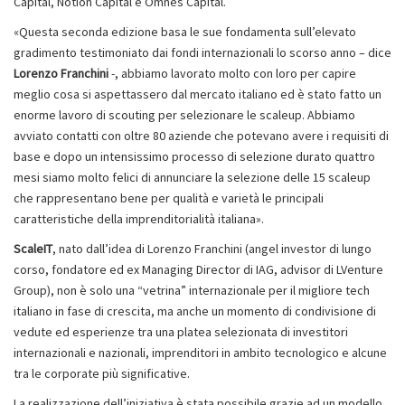
Capital, Notion Capital e Omnes Capital.
«Questa seconda edizione basa le sue fondamenta sull’elevato
gradimento testimoniato dai fondi internazionali lo scorso anno – dice
Lorenzo Franchini
-, abbiamo lavorato molto con loro per capire
meglio cosa si aspettassero dal mercato italiano ed è stato fatto un
enorme lavoro di scouting per selezionare le scaleup. Abbiamo
avviato contatti con oltre 80 aziende che potevano avere i requisiti di
base e dopo un intensissimo processo di selezione durato quattro
mesi siamo molto felici di annunciare la selezione delle 15 scaleup
che rappresentano bene per qualità e varietà le principali
caratteristiche della imprenditorialità italiana».
ScaleIT
, nato dall’idea di Lorenzo Franchini (angel investor di lungo
corso, fondatore ed ex Managing Director di IAG, advisor di LVenture
Group), non è solo una “vetrina” internazionale per il migliore tech
italiano in fase di crescita, ma anche un momento di condivisione di
vedute ed esperienze tra una platea selezionata di investitori
internazionali e nazionali, imprenditori in ambito tecnologico e alcune
tra le corporate più significative.
La realizzazione dell’iniziativa è stata possibile grazie ad un modello