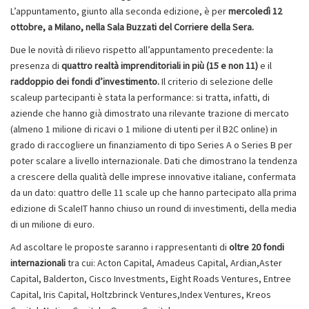
L’appuntamento, giunto alla seconda edizione, è per
mercoledì 12
ottobre, a Milano, nella Sala Buzzati del Corriere della Sera.
Due le novità di rilievo rispetto all’appuntamento precedente: la
presenza di
quattro realtà imprenditoriali in più (15 e non 11)
e il
raddoppio dei fondi d’investimento.
Il criterio di selezione delle
scaleup partecipanti è stata la performance: si tratta, infatti, di
aziende che hanno già dimostrato una rilevante trazione di mercato
(almeno 1 milione di ricavi o 1 milione di utenti per il B2C online) in
grado di raccogliere un finanziamento di tipo Series A o Series B per
poter scalare a livello internazionale. Dati che dimostrano la tendenza
a crescere della qualità delle imprese innovative italiane, confermata
da un dato: quattro delle 11 scale up che hanno partecipato alla prima
edizione di ScaleIT hanno chiuso un round di investimenti, della media
di un milione di euro.
Ad ascoltare le proposte saranno i rappresentanti di
oltre 20 fondi
internazionali
tra cui: Acton Capital, Amadeus Capital, Ardian,Aster
Capital, Balderton, Cisco Investments, Eight Roads Ventures, Entree
Capital, Iris Capital, Holtzbrinck Ventures,Index Ventures, Kreos