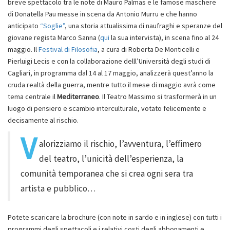
breve spettacolo tra le note di Mauro Palmas e le famose maschere
di Donatella Pau messe in scena da Antonio Murru e che hanno
anticipato
“Soglie”
, una storia attualissima di naufraghi e speranze del
giovane regista Marco Sanna (
qui
la sua intervista), in scena fino al 24
maggio. Il
Festival di Filosofia
, a cura di Roberta De Monticelli e
Pierluigi Lecis e con la collaborazione delll’Università degli studi di
Cagliari, in programma dal 14 al 17 maggio, analizzerà quest’anno la
cruda realtà della guerra, mentre tutto il mese di maggio avrà come
tema centrale il
Mediterraneo
. Il Teatro Massimo si trasformerà in un
luogo di pensiero e scambio interculturale, votato felicemente e
decisamente al rischio.
V
alorizziamo il rischio, l’avventura, l’effimero
del teatro, l’unicità dell’esperienza, la
comunità temporanea che si crea ogni sera tra
artista e pubblico…
Potete scaricare la brochure (con note in sardo e in inglese) con tutti i
programmi degli spettacoli e i relativi costi degli abbonamenti e