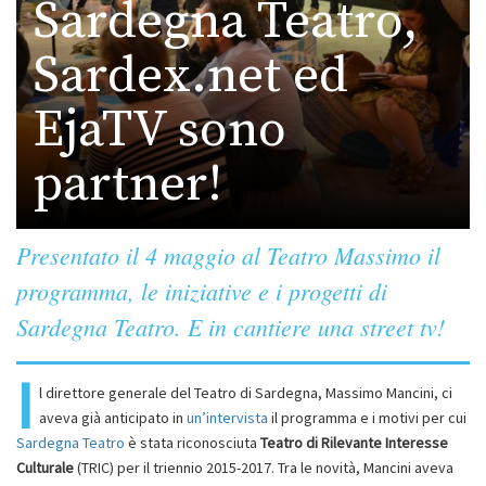
Sardegna Teatro,
Sardex.net ed
EjaTV sono
partner!
Presentato il 4 maggio al Teatro Massimo il
programma, le iniziative e i progetti di
Sardegna Teatro. E in cantiere una street tv!
I
l direttore generale del Teatro di Sardegna, Massimo Mancini, ci
aveva già anticipato in
un’intervista
il programma e i motivi per cui
Sardegna Teatro
è stata riconosciuta
Teatro di Rilevante Interesse
Culturale
(TRIC) per il triennio 2015-2017. Tra le novità, Mancini aveva