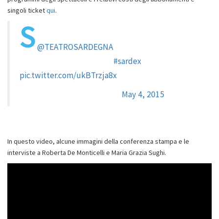
singoli ticket
qui
.
S
iamo alla presentazione itinerante di
@TEATROSARDEGNA
felici di essere partner!
E i ticket costano meno in
#sardex
!
pic.twitter.com/ukBTrzja8x
— Sardex.net (@Sardexnet)
May 4, 2015
In questo video, alcune immagini della conferenza stampa e le
interviste a Roberta De Monticelli e Maria Grazia Sughi.