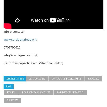
Info e contatti:
www.sardegnateatro.it
0702796620
info@sardegnateatro.it
(La foto in copertina è di Valentina Bifulco)
INSERITO IN:
ATTUALITÀ
DA TUTTI I CIRCUITI
SARDEX
TAG:
EJATV
MASSIMO MANCINI
SARDEGNA TEATRO
SARDEX