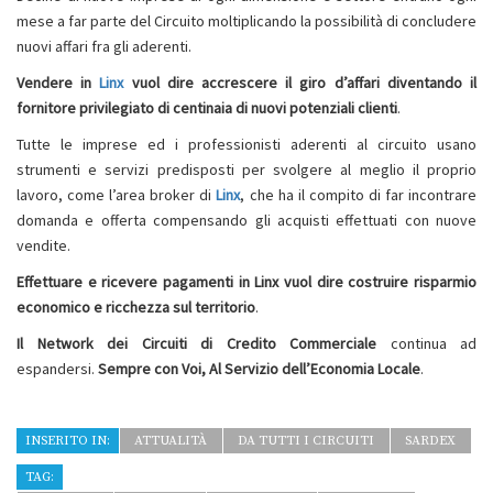
mese a far parte del Circuito moltiplicando la possibilità di concludere
nuovi affari fra gli aderenti.
Vendere in
Linx
vuol dire accrescere il giro d’affari diventando il
fornitore privilegiato di centinaia di nuovi potenziali clienti
.
Tutte le imprese ed i professionisti aderenti al circuito usano
strumenti e servizi predisposti per svolgere al meglio il proprio
lavoro, come l’area broker di
Linx
, che ha il compito di far incontrare
domanda e offerta compensando gli acquisti effettuati con nuove
vendite.
Effettuare e ricevere pagamenti in Linx vuol dire costruire risparmio
economico e ricchezza sul territorio
.
Il Network dei Circuiti di Credito Commerciale
continua ad
espandersi.
Sempre con Voi,
Al Servizio dell’Economia Locale
.
INSERITO IN:
ATTUALITÀ
DA TUTTI I CIRCUITI
SARDEX
TAG: