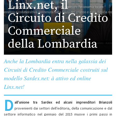
Linx.net, il
Circuito di Credito
Commerciale
della Lombardia
Anche la Lombardia entra nella galassia dei
Circuiti di Credito Commerciale costruiti sul
modello Sardex.net: à attivo ed online
Linx.net!
D
all’unione tra Sardex ed alcuni imprenditori Brianzoli
provenienti dai settori dell’editoria, della comunicazione e dal
settore informatico nel gennaio del 2015 muove i primi passi in