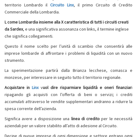
territorio Lombardo il
Circuito Linx
, il primo Circuito di Credito
Commerciale della Lombardia.
L come Lombardia insieme alla X caratteristica di tutti i circuiti creati
da Sardex
, e una significativa assonanza con links, il termine inglese
che significa collegamenti.
Questo il nome scelto per l’unità di scambio che consentirà alle
imprese lombarde di affrontare i problemi di liquidità con un nuovo
strumento.
La sperimentazione partirà dalla Brianza lecchese, comasca e
monzese, per interessare in seguito tutto il territorio regionale.
Acquistare in
Linx
v
uol dire risparmiare liquidità e oneri finanziar
i
ripagando gli acquisti con l’offerta di beni o servizi; i crediti
accumulati attraverso le vendite supplementari andranno a ridurre la
spesa corrente dell’azienda.
Significa avere a disposizione una
linea di credito
per le necessità
aziendali per un valore stabilito all’atto di adesione al Circuito.
Decine di nuove imprese di ogni dimensione e settore entrano ogni