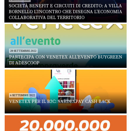
SOCIETÀ BENEFIT E CIRCUITI DI CREDITO: A VILLA
BORNELLO L’INCONTRO CHE DISEGNA L’ECONOMIA
COLLABORATIVA DEL TERRITORIO
28 SETTEMBRE 2022
PARTECIPA CON VENETEX ALL’EVENTO BUYGREEN
DI ADESCOOP
6 SETTEMBRE 2022
VENETEX PER IL B2C: SARDEXPAY CASH BACK