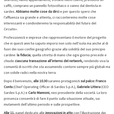
caffè, comprano un pannello fotovoltaico o vanno dal dentista in
sardex.
Abbiamo molte cose da dirci
e per questo spero che
l’affluenza sia grande e attenta, ci racconteremo molte cose
interessanti e condivideremo la responsabilità del futuro del
Circuito».
Professionisti e imprese che rappresentano il motore del progetto
che in questi anni ha saputo imporsi non solo nell’isola ma anche al di
fuori dei suoi confini geografici grazie alla solidità del suo principio
cardine:
la fiducia
; quella stretta di mano che ogni giorno precede e
chiude
ciascuna transazione all’interno del network,
rendendo viva la
comunità di iscritti che sta assumendo contorni sempre più globali ma
con solide radici nella nostra terra.
Dopo il benvenuto,
alle 10.30
saranno protagonisti
sul palco:
Franco
Contu
(Chief Operating Officer di Sardex S.p.A.),
Gabriele Littera
(CEO
Sardex S.p.A.) e
Carlo Mannoni
, neo presidente della società. La loro
presenza consentirà di fare il punto sulla situazione attuale, sui
mutamenti dell’ultimo periodo e sulle prospettive.
Alle 11,
panel dedicato alle
innovazioni in atto
con l’illustrazione dei