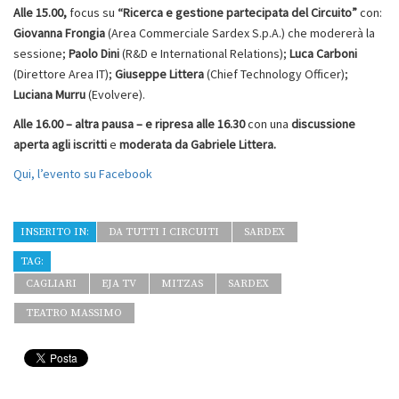
Alle 15.00,
focus su
“Ricerca e gestione partecipata del Circuito”
con:
Giovanna Frongia
(Area Commerciale Sardex S.p.A.) che modererà la
sessione;
Paolo Dini
(R&D e International Relations);
Luca Carboni
(Direttore Area IT);
Giuseppe Littera
(Chief Technology Officer);
Luciana Murru
(Evolvere).
Alle 16.00 –
altra pausa – e
ripresa alle 16.30
con una
discussione
aperta agli iscritti
e
moderata da Gabriele Littera.
Qui, l’evento su Facebook
INSERITO IN:
DA TUTTI I CIRCUITI
SARDEX
TAG:
CAGLIARI
EJA TV
MITZAS
SARDEX
TEATRO MASSIMO