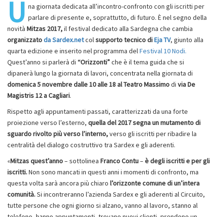
U
na giornata dedicata all’incontro-confronto con gli iscritti per
parlare di presente e, soprattutto, di futuro. È nel segno della
novità
Mitzas 2017,
il festival dedicato alla Sardegna che cambia
organizzato
da Sardex.net
col
supporto tecnico di
Eja TV
, giunto alla
quarta edizione e inserito nel programma del
Festival 10 Nodi.
Quest’anno si parlerà di
“Orizzonti”
che è il tema guida che si
dipanerà lungo la giornata di lavori, concentrata nella giornata di
domenica 5 novembre dalle 10 alle 18 al Teatro Massimo
di
via De
Magistris 12 a Cagliari
.
Rispetto agli appuntamenti passati, caratterizzati da una forte
proiezione verso l’esterno,
quella del 2017 segna un mutamento di
sguardo rivolto più verso l’interno,
verso gli iscritti per ribadire la
centralità del dialogo costruttivo tra Sardex e gli aderenti.
«
Mitzas quest’anno
– sottolinea
Franco Contu
–
è degli iscritti e per gli
iscritti.
Non sono mancati in questi anni i momenti di confronto, ma
questa volta sarà ancora più chiaro
l’orizzonte comune di un’intera
comunità.
Si incontreranno l’azienda Sardex e gli aderenti al Circuito,
tutte persone che ogni giorno si alzano, vanno al lavoro, stanno al
telefono, hanno appuntamenti, trovano nuovi clienti, prendono un