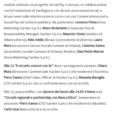
risultati ottenuti col progetto Social Pay a Sassari, in collaborazione
con la Fondazione di Sardegna e con alcune associazioni locali, e
alcuni cenni sulle interlocuzioni in corso con vari Comuni interessati a
Social Pay nel settore pubblico. Ne parleranno:
Lorenzo Pinna
(Area
Marketing Sardex S.p.A.);
Maso Notarianni
(Corporate Social
Responsibility Manager Sardex S.p.A.);
Maurizio Onnis
(sindaco di
Villanovaforru);
Aldo Addis
(libraio e presidente di Lìberos);
Laura
Mura
(assessora Servizi Sociali-Comune di Ottana);
Caterina Sanna
(assistente sociale-Comune di Ottana)
.
Modera:
Gian Paolo Marras
(Area Marketing Sardex S.p.A.).
Alle 12 “Il circuito cresce con te”
dove i protagonisti saranno:
Chiara
Mura
(Direzione Commerciale Sardex S.p.A.) che modererà l’incontro;
Piero Sanna
(Chief Sales Officer di Sardex S.p.A.);
Manuela Baraglia
(CTA Sardex S.p.A.) che si confronteranno con un iscritto.
Alle 13, pausa buffet, con
ripresa dei lavori alle 14.30.
Il tema
sarà
“Circuiti regionali e partnership con Banca Etica”
. Animeranno la
sessione:
Piero Sanna
(CSO Sardex S.pA.) che modererà il dibattito;
Carlo Usai
(Banca Etica) e un iscritto.