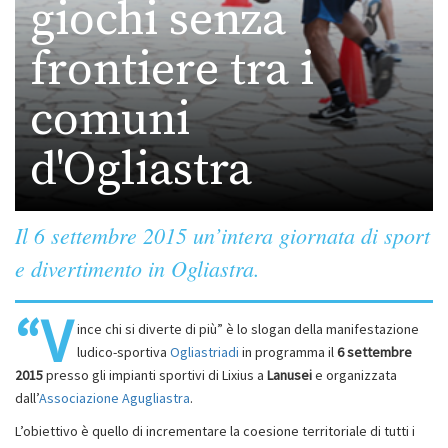
giochi senza
frontiere tra i
comuni
d'Ogliastra
Il 6 settembre 2015 un’intera giornata di sport
e divertimento in Ogliastra.
“V
ince chi si diverte di più” è lo slogan della manifestazione
ludico-sportiva
Ogliastriadi
in programma il
6 settembre
2015
presso gli impianti sportivi di Lixius a
Lanusei
e organizzata
dall’
Associazione Agugliastra
.
L’obiettivo è quello di incrementare la coesione territoriale di tutti i