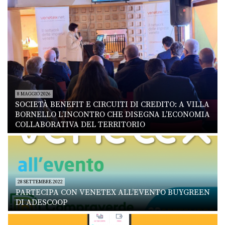
8 MAGGIO 2026
SOCIETÀ BENEFIT E CIRCUITI DI CREDITO: A VILLA
BORNELLO L’INCONTRO CHE DISEGNA L’ECONOMIA
COLLABORATIVA DEL TERRITORIO
28 SETTEMBRE 2022
PARTECIPA CON VENETEX ALL’EVENTO BUYGREEN
DI ADESCOOP