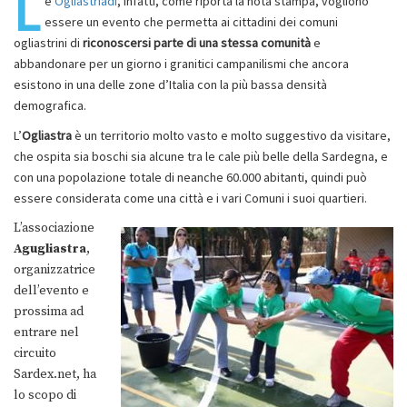
L
e
Ogliastriadi
, infatti, come riporta la nota stampa, vogliono
essere un evento che permetta ai cittadini dei comuni
ogliastrini di
riconoscersi parte di una stessa comunità
e
abbandonare per un giorno i granitici campanilismi
che ancora
esistono in una delle zone d’Italia con la più bassa densità
demografica.
L’
Ogliastra
è un territorio molto vasto e molto suggestivo da visitare,
che ospita sia boschi sia alcune tra le cale più belle della Sardegna, e
con una popolazione totale di neanche 60.000 abitanti, quindi può
essere considerata come una città e i vari Comuni i suoi quartieri.
L’associazione
Agugliastra
,
organizzatrice
dell’evento e
prossima ad
entrare nel
circuito
Sardex.net, ha
lo scopo di