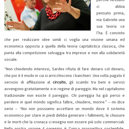
ci abbia
pensato prima,
ma Gabriele una
sua teoria ce
l’ha. È convinto
che per realizzare idee simili ci voglia una visione umana ed
economica opposta a quella della teoria capitalistica classica, che
punta alla competizione selvaggia tra imprese e non alla solidarietà
sociale.
“Non chiedendo interessi, Sardex rifiuta di fare denaro col denaro,
che poi è il modo in cui si arricchiscono i banchieri. Una volta pagato il
servizio di affiliazione al
circuito
, gli scambi tra beni e servizi
avvengono gratuitamente e in regime di pareggio. Ma nel capitalismo
tradizionale non esiste il pareggio. Chi pareggia ha già perso e
perdere in quel mondo significa fallire, chiudere, morire.” – mi dice
serio – “Noi non possiamo accettare un mondo dove il sistema
economico per stare in piedi debba generare i fallimenti, le chiusure
e le morti che la cronaca ci insegna non essere più solo commerciali.
Nella nostra visione il pareggio è l’unica prospettiva sostenibile,