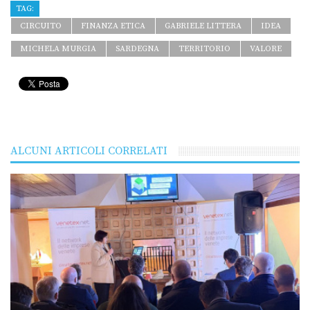
TAG:
CIRCUITO
FINANZA ETICA
GABRIELE LITTERA
IDEA
MICHELA MURGIA
SARDEGNA
TERRITORIO
VALORE
ALCUNI ARTICOLI CORRELATI