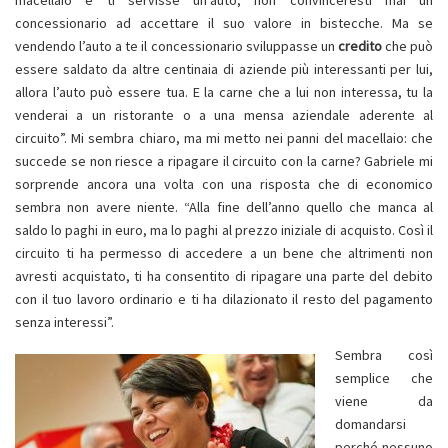
macellaio e ti servisse un’auto, non convinceresti mai un
concessionario ad accettare il suo valore in bistecche. Ma se
vendendo l’auto a te il concessionario sviluppasse un
credito
che può
essere saldato da altre centinaia di aziende più interessanti per lui,
allora l’auto può essere tua. E la carne che a lui non interessa, tu la
venderai a un ristorante o a una mensa aziendale aderente al
circuito”. Mi sembra chiaro, ma mi metto nei panni del macellaio: che
succede se non riesce a ripagare il circuito con la carne? Gabriele mi
sorprende ancora una volta con una risposta che di economico
sembra non avere niente. “Alla fine dell’anno quello che manca al
saldo lo paghi in euro, ma lo paghi al prezzo iniziale di acquisto. Così il
circuito ti ha permesso di accedere a un bene che altrimenti non
avresti acquistato, ti ha consentito di ripagare una parte del debito
con il tuo lavoro ordinario e ti ha dilazionato il resto del pagamento
senza interessi”.
Sembra così
semplice che
viene da
domandarsi
perché nessuno