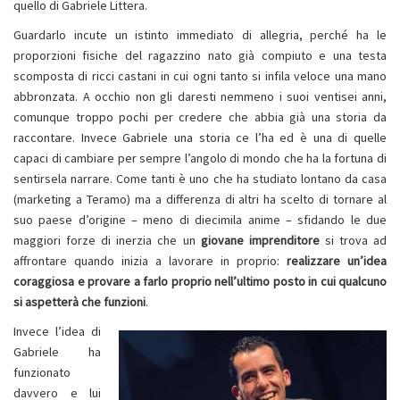
quello di Gabriele Littera.
Guardarlo incute un istinto immediato di allegria, perché ha le
proporzioni fisiche del ragazzino nato già compiuto e una testa
scomposta di ricci castani in cui ogni tanto si infila veloce una mano
abbronzata. A occhio non gli daresti nemmeno i suoi ventisei anni,
comunque troppo pochi per credere che abbia già una storia da
raccontare. Invece Gabriele una storia ce l’ha ed è una di quelle
capaci di cambiare per sempre l’angolo di mondo che ha la fortuna di
sentirsela narrare. Come tanti è uno che ha studiato lontano da casa
(marketing a Teramo) ma a differenza di altri ha scelto di tornare al
suo paese d’origine – meno di diecimila anime – sfidando le due
maggiori forze di inerzia che un
giovane imprenditore
si trova ad
affrontare quando inizia a lavorare in proprio:
realizzare un’idea
coraggiosa e provare a farlo proprio nell’ultimo posto in cui qualcuno
si aspetterà che funzioni
.
Invece l’idea di
Gabriele ha
funzionato
davvero e lui