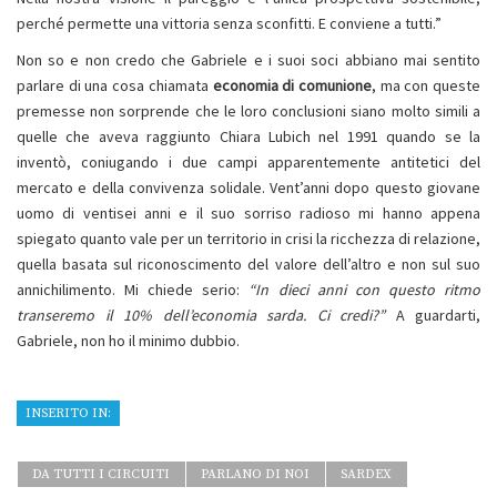
perché permette una vittoria senza sconfitti. E conviene a tutti.”
Non so e non credo che Gabriele e i suoi soci abbiano mai sentito
parlare di una cosa chiamata
economia di comunione
, ma con queste
premesse non sorprende che le loro conclusioni siano molto simili a
quelle che aveva raggiunto Chiara Lubich nel 1991 quando se la
inventò, coniugando i due campi apparentemente antitetici del
mercato e della convivenza solidale. Vent’anni dopo questo giovane
uomo di ventisei anni e il suo sorriso radioso mi hanno appena
spiegato quanto vale per un territorio in crisi la ricchezza di relazione,
quella basata sul riconoscimento del valore dell’altro e non sul suo
annichilimento. Mi chiede serio:
“In dieci anni con questo ritmo
transeremo il 10% dell’economia sarda. Ci credi?”
A guardarti,
Gabriele, non ho il minimo dubbio.
INSERITO IN:
DA TUTTI I CIRCUITI
PARLANO DI NOI
SARDEX