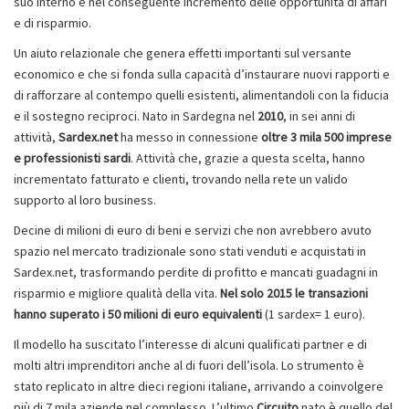
suo interno e nel conseguente incremento delle opportunità di affari
e di risparmio.
Un aiuto relazionale che genera effetti importanti sul versante
economico e che si fonda sulla capacità d’instaurare nuovi rapporti e
di rafforzare al contempo quelli esistenti, alimentandoli con la fiducia
e il sostegno reciproci. Nato in Sardegna nel
2010
, in sei anni di
attività,
Sardex.net
ha messo in connessione
oltre 3 mila 500 imprese
e professionisti sardi
. Attività che, grazie a questa scelta, hanno
incrementato fatturato e clienti, trovando nella rete un valido
supporto al loro business.
Decine di milioni di euro di beni e servizi che non avrebbero avuto
spazio nel mercato tradizionale sono stati venduti e acquistati in
Sardex.net, trasformando perdite di profitto e mancati guadagni in
risparmio e migliore qualità della vita.
Nel solo 2015 le transazioni
hanno superato i 50 milioni di euro equivalenti
(1 sardex= 1 euro).
Il modello ha suscitato l’interesse di alcuni qualificati partner e di
molti altri imprenditori anche al di fuori dell’isola. Lo strumento è
stato replicato in altre dieci regioni italiane, arrivando a coinvolgere
più di 7 mila aziende nel complesso. L’ultimo
Circuito
nato è quello del