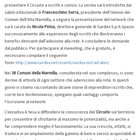
presentare il Circuito a iscritti e curiosi. La serata sarà introdotta dai
saluti istituzionali di
Franceschino Serra
, presidente dell’Unione dei
Comuni dell’Alta Marmilla, a seguire la presentazione del network che
sarà curata da
Nicola Pirina
, direttore generale di Sardex S.p.A.Spazio
successivamente alle esperienze degli iscritti che illustreranno i
benefici derivanti dall’adesione alla rete. A concludere le domande
dal pubblico. Per partecipare al meeeting, che è gratuito, è
necessario compilare il seguente
form:
http://www.sardex.net/eventi/sardex-net-ad-ales/
Nei
38 Comuni della Marmilla
, considerata nel suo complesso, ci sono
decine di attività di ogni settore che aderiscono alla rete. In questi
giorni vi stiamo raccontando alcune storie di imprenditori iscritti che,
con le loro testimonianze, spiegano quali vantaggi comporta
l’iscrizione al network.
L’iniziativa è tesa a diffondere la conoscenza del
Circuito
sul territorio
per consentire di sfruttarne al massimo le potenzialità, ma anche a
far comprendere meglio il funzionamento. La sua crescita, infatti, si
traduce in un ampliamento della gamma di beni e servizi acquistabili al