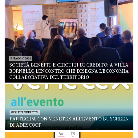
8 MAGGIO 2026
SOCIETÀ BENEFIT E CIRCUITI DI CREDITO: A VILLA
BORNELLO L’INCONTRO CHE DISEGNA L’ECONOMIA
COLLABORATIVA DEL TERRITORIO
28 SETTEMBRE 2022
PARTECIPA CON VENETEX ALL’EVENTO BUYGREEN
DI ADESCOOP