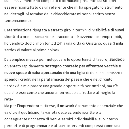
successivamente ho compilato il formulario presente sul sito per
essere ricontattato da un referente che mi ha spiegato lo strumento
nei dettagli. Al termine della chiacchierata mi sono iscritto senza
tentennamenti».
Determinazione ripagata a stretto giro in termini di
visibilità e di nuovi
clienti
: «La prima transazione – racconta – è avvenuta in tempi rapidi,
ho venduto dodici monitor lcd 24” a una ditta di Oristano, quasi 3 mila
sardex di valore al primo colpo».
Da semplice mezzo per moltiplicare le opportunità di lavoro,
Sardex
è
diventato rapidamente
sostegno concreto per affrontare vecchie e
nuove spese di natura personale:
«Ho una figlia di due anni e mezzo e
spendo i crediti nella parafarmacia del paese che è nel Circuito.
Sardex è a mio parere una grande opportunità per tutti noi, ma c’è
qualche esercente che ancora non riesce a sfruttare al meglio la
rete».
Ma per l’imprenditore ittirese,
il network
è strumento essenziale che
va oltre il quotidiano; la varietà delle aziende iscritte e la
conseguente ricchezza di beni e servizi individuabili al suo interno
permette di programmare e attuare interventi complessi come una