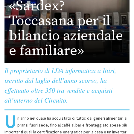
«Sardex?
Toccasana per il
bilancio aziendale
e familiare»
Il proprietario di LDA informatica a Ittiri,
iscritto dal luglio dell’anno scorso, ha
effettuato oltre 350 tra vendite e acquisti
all’interno del Circuito.
U
n anno nel quale ha acquistato di tutto: dai generi alimentari ai
pranzi fuori sede, fino al caffè al bar e fronteggiato spese più
importanti quali la certificazione energetica per la casa e un inverter