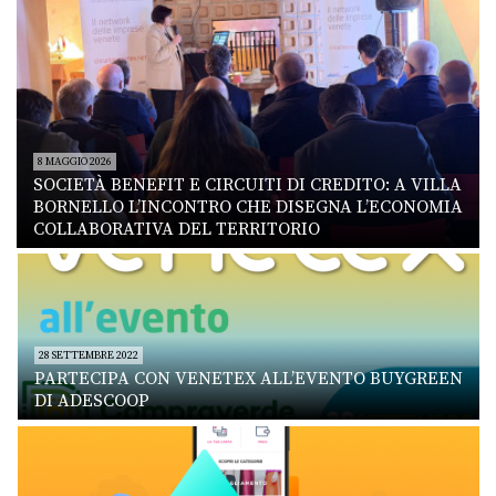
8 MAGGIO 2026
SOCIETÀ BENEFIT E CIRCUITI DI CREDITO: A VILLA
BORNELLO L’INCONTRO CHE DISEGNA L’ECONOMIA
COLLABORATIVA DEL TERRITORIO
28 SETTEMBRE 2022
PARTECIPA CON VENETEX ALL’EVENTO BUYGREEN
DI ADESCOOP