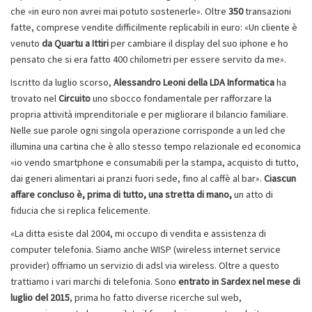
che «in euro non avrei mai potuto sostenerle». Oltre
350
transazioni
fatte, comprese vendite difficilmente replicabili in euro: «Un cliente è
venuto
da Quartu a Ittiri
per cambiare il display del suo iphone e ho
pensato che si era fatto 400 chilometri per essere servito da me».
Iscritto da luglio scorso,
Alessandro Leoni della LDA Informatica
ha
trovato nel
Circuito
uno sbocco fondamentale per rafforzare la
propria attività imprenditoriale e per migliorare il bilancio familiare.
Nelle sue parole ogni singola operazione corrisponde a un led che
illumina una cartina che è allo stesso tempo relazionale ed economica
«io vendo smartphone e consumabili per la stampa, acquisto di tutto,
dai generi alimentari ai pranzi fuori sede, fino al caffè al bar».
Ciascun
affare concluso è, prima di tutto, una stretta di mano,
un atto di
fiducia che si replica felicemente.
«La ditta esiste dal 2004, mi occupo di vendita e assistenza di
computer telefonia. Siamo anche WISP (wireless internet service
provider) offriamo un servizio di adsl via wireless. Oltre a questo
trattiamo i vari marchi di telefonia. Sono
entrato in Sardex nel mese di
luglio del 2015
, prima ho fatto diverse ricerche sul web,