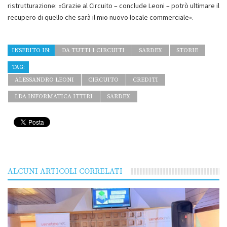
ristrutturazione: «Grazie al Circuito – conclude Leoni – potrò ultimare il
recupero di quello che sarà il mio nuovo locale commerciale».
INSERITO IN:
DA TUTTI I CIRCUITI
SARDEX
STORIE
TAG:
ALESSANDRO LEONI
CIRCUITO
CREDITI
LDA INFORMATICA ITTIRI
SARDEX
ALCUNI ARTICOLI CORRELATI