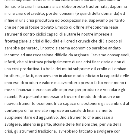
tempo e la crisi finanziaria si sarebbe presto trasformata, dapprima
in una crisi del credito, poi dei consumi (e quindi della domanda) ed
infine in una crisi produttiva ed occupazionale. Sapevamo pertanto
che se non si fosse trovato il modo di offrire all’economia reale
strumenti contro ciclici capaci di aiutare le nostre imprese a
fronteggiare la crisi di liquidità e il credit crunch che di lì a poco si
sarebbe generato, il nostro sistema economico sarebbe andato
incontro ad una recessione difficile da arginare. Eravamo consapevoli,
infatti, che si trattava principalmente di una crisi finanziaria e non di
una crisi produttiva. La bolla dei mutui subprime e il crollo di Lemhan
brothers, infatti, non avevano in alcun modo inficiato la capacità delle
imprese di produrre valore ma avrebbero presto fatto venir meno i
mezzi finanziari necessari alle imprese per produrre e veicolare gli
scambi. Era pertanto necessario trovare il modo di introdurre un
nuovo strumento econometrico capace di sostenere gli scambi ed al
contempo di fornire alle imprese un canale di finanziamento
supplementare ed aggiuntivo. Uno strumento che andasse a
svolgere, almeno in parte, alcune delle funzioni che, per via della
crisi, gli strumenti tradizionali avrebbero faticato a svolgere con