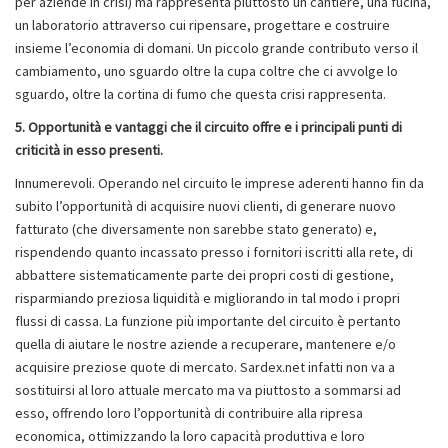
per aziende in crisi) ma rappresenta piuttosto un cantiere, una fucina,
un laboratorio attraverso cui ripensare, progettare e costruire
insieme l’economia di domani. Un piccolo grande contributo verso il
cambiamento, uno sguardo oltre la cupa coltre che ci avvolge lo
sguardo, oltre la cortina di fumo che questa crisi rappresenta.
5. Opportunità e vantaggi che il circuito offre e i principali punti di
criticità in esso presenti.
Innumerevoli. Operando nel circuito le imprese aderenti hanno fin da
subito l’opportunità di acquisire nuovi clienti, di generare nuovo
fatturato (che diversamente non sarebbe stato generato) e,
rispendendo quanto incassato presso i fornitori iscritti alla rete, di
abbattere sistematicamente parte dei propri costi di gestione,
risparmiando preziosa liquidità e migliorando in tal modo i propri
flussi di cassa. La funzione più importante del circuito è pertanto
quella di aiutare le nostre aziende a recuperare, mantenere e/o
acquisire preziose quote di mercato. Sardex.net infatti non va a
sostituirsi al loro attuale mercato ma va piuttosto a sommarsi ad
esso, offrendo loro l’opportunità di contribuire alla ripresa
economica, ottimizzando la loro capacità produttiva e loro