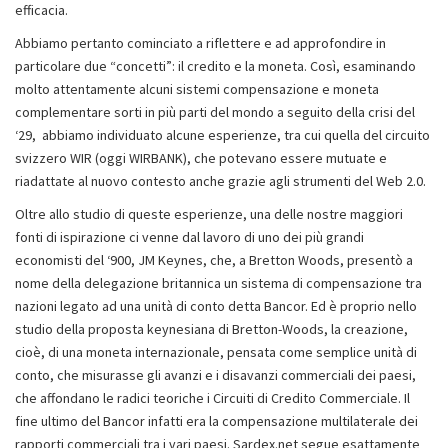
efficacia.
Abbiamo pertanto cominciato a riflettere e ad approfondire in
particolare due “concetti”: il credito e la moneta. Così, esaminando
molto attentamente alcuni sistemi compensazione e moneta
complementare sorti in più parti del mondo a seguito della crisi del
‘29, abbiamo individuato alcune esperienze, tra cui quella del circuito
svizzero WIR (oggi WIRBANK), che potevano essere mutuate e
riadattate al nuovo contesto anche grazie agli strumenti del Web 2.0.
Oltre allo studio di queste esperienze, una delle nostre maggiori
fonti di ispirazione ci venne dal lavoro di uno dei più grandi
economisti del ‘900, JM Keynes, che, a Bretton Woods, presentò a
nome della delegazione britannica un sistema di compensazione tra
nazioni legato ad una unità di conto detta Bancor. Ed è proprio nello
studio della proposta keynesiana di Bretton-Woods, la creazione,
cioè, di una moneta internazionale, pensata come semplice unità di
conto, che misurasse gli avanzi e i disavanzi commerciali dei paesi,
che affondano le radici teoriche i Circuiti di Credito Commerciale. Il
fine ultimo del Bancor infatti era la compensazione multilaterale dei
rapporti commerciali tra i vari paesi. Sardex.net segue esattamente