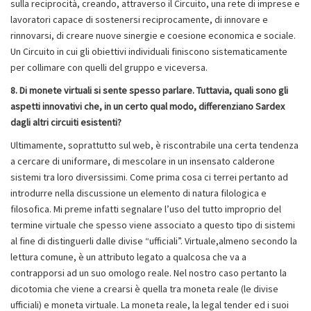
sulla reciprocità, creando, attraverso il Circuito, una rete di imprese e
lavoratori capace di sostenersi reciprocamente, di innovare e
rinnovarsi, di creare nuove sinergie e coesione economica e sociale.
Un Circuito in cui gli obiettivi individuali finiscono sistematicamente
per collimare con quelli del gruppo e viceversa.
8. Di monete virtuali si sente spesso parlare. Tuttavia, quali sono gli
aspetti innovativi che, in un certo qual modo, differenziano Sardex
dagli altri circuiti esistenti?
Ultimamente, soprattutto sul web, è riscontrabile una certa tendenza
a cercare di uniformare, di mescolare in un insensato calderone
sistemi tra loro diversissimi. Come prima cosa ci terrei pertanto ad
introdurre nella discussione un elemento di natura filologica e
filosofica. Mi preme infatti segnalare l’uso del tutto improprio del
termine virtuale che spesso viene associato a questo tipo di sistemi
al fine di distinguerli dalle divise “ufficiali”. Virtuale,almeno secondo la
lettura comune, è un attributo legato a qualcosa che va a
contrapporsi ad un suo omologo reale. Nel nostro caso pertanto la
dicotomia che viene a crearsi è quella tra moneta reale (le divise
ufficiali) e moneta virtuale. La moneta reale, la legal tender ed i suoi