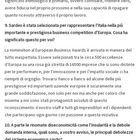
significato etimologico e primario, ovvero confidare, ritenere vero,
avere fiducia nel proprio prossimo e nella sua capacità di ripagare
quanto ricevuto attraverso il proprio lavoro.
9. Sardex è stata selezionata per rappresentare l’Italia nella più
importante e prestigiosa business competition d’Europa. Cosa ha
significato questo per voi?
La nomination al European Business Awards è arrivata in maniera del
tutto inaspettata. Essere selezionati tra le circa 500 eccellenze
d’Europa su una rosa già stretta di 16500 imprese che si sono distinte
per le performance, per l’innovazione e per l’impatto sociale ci ha
riempiti di orgoglio. Trovarsi fianco a fianco ad alcune delle più
prestigiose ed importanti aziende europee è sicuramente una
grande soddisfazione, non solo per noi ma anche per coloro che
insieme a noi sono stati protagonisti assoluti di questo
riconoscimento: il nostro staff e tutti gli imprenditori ed i dipendenti
che partecipano ogni giorno con passione a questa iniziativa.
10.
A parte le rinomate diseconomicità come l’insularità e la debole
domanda interna, quali sono, a vostro avviso, le principali debolezze
del sistema economico sardo?