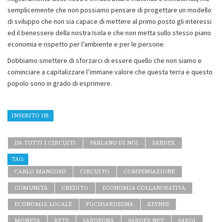
semplicemente che non possiamo pensare di progettare un modello
di sviluppo che non sia capace di mettere al primo posto gli interessi
ed il benessere della nostra Isola e che non metta sullo stesso piano
economia e rispetto per l’ambiente e per le persone.
Dobbiamo smettere di sforzarci di essere quello che non siamo e
cominciare a capitalizzare l’immane valore che questa terra e questo
popolo sono in grado di esprimere.
INSERITO IN:
DA TUTTI I CIRCUITI
PARLANO DI NOI
SARDEX
TAG:
CARLO MANCOSU
CIRCUITO
COMPENSAZIONE
COMUNITÀ
CREDITO
ECONOMIA COLLABORATIVA
ECONOMIA LOCALE
FOCUSARDEGNA
KEYNES
MONETA
RETE
SARDEGNA
SARDEX.NET
SARDI