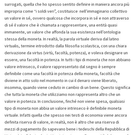
surrogati, quella che ho spesso sentito definire in maniera ancora più
impropria come “i soldi veri”, costituisce nell’immaginario collettivo
un valore in sé, ovvero qualcosa che incorpora in sé e non attraverso
di sé il valore che è chiamata a rappresentare, una entità quasi
immanente, un valore che affonda la sua esistenza nell’ontologia
stessa della moneta. In realtà, la parola virtuale deriva dal latino
virtualis, termine introdotto dalla filosofia scolastica, con una chiara
derivazione da virtus (virtù, facoltà, potenza), e voleva designare un
essere, una facoltà in potenza. In tutti i tipi di moneta che non abbiano
valore intrinseco, il valore rappresentato dal segno è sempre
definibile come una facoltà in potenza della moneta, facoltà che
diviene in atto solo nel momento in cui il denaro viene liberato,
insomma, quando viene ceduto in cambio di un bene. Questo significa
che tutta la moneta che utilizziamo non rappresenta altro che un
valore in potenza. In conclusione, finché non viene spesa, qualsiasi
tipo di moneta non abbia un valore intrinseco è definibile moneta
virtuale. Infatti quella che spesso nei testi di economia viene ancora
definita riserva di valore, in realtà, non è altro che una riserva di
mezzi di pagamento (lo sapevano bene i tedeschi della Repubblica di