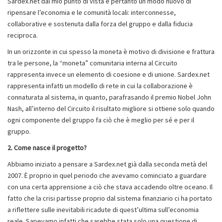
Sardex.net dal mio punto di vista è pertanto un modo nuovo di
ripensare l’economia e le comunità locali: interconnesse,
collaborative e sostenuta dalla forza del gruppo e dalla fiducia
reciproca.
In un orizzonte in cui spesso la moneta è motivo di divisione e frattura
tra le persone, la “moneta” comunitaria interna al Circuito
rappresenta invece un elemento di coesione e di unione. Sardex.net
rappresenta infatti un modello di rete in cui la collaborazione è
connaturata al sistema, in quanto, parafrasando il premio Nobel John
Nash, all’interno del Circuito il risultato migliore si ottiene solo quando
ogni componente del gruppo fa ciò che è meglio per sé e per il
gruppo.
2. Come nasce il progetto?
Abbiamo iniziato a pensare a Sardex.net già dalla seconda metà del
2007. È proprio in quel periodo che avevamo cominciato a guardare
con una certa apprensione a ciò che stava accadendo oltre oceano. Il
fatto che la crisi partisse proprio dal sistema finanziario ci ha portato
a riflettere sulle inevitabili ricadute di quest’ultima sull’economia
reale. Sapevamo infatti che sarebbe stata solo una questione di