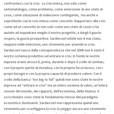
confrontarci con la crisi. La crisi intesa, non solo come
sintomatologia, come problema, come emersione di uno stato di
cose, come situazione di malessere contingente, ma anche e
soprattutto con la crisi intesa come concetto. Rapportarci alla crisi
come ad un concetto (e non solo come uno stato di cose) ci ha
aiutato ad inquadrare meglio il nostro progetto, a dargli il giusto
respiro, la giusta prospettiva. Sardex.net infatti non è mai stato,
neppure nelle intenzioni, uno strumento per aziende in crisi;
Sardex.net nasce dalla consapevolezza che nel 2008 non è stato il
nostro sistema produttivo ad entrare in crisi. In fondo le nostre
imprese erano ancora lì, prima, durante e dopo il crollo di Lemhan,
con il proprio spirito di iniziativa, con la propria forza lavoro, con i
propri bisogni e con la propria capacità di produrre valore. Con il
crollo della banca “too big to fail” quindi non sono state le nostre
imprese ad “entrare in crisi” ma un intero sistema di valori, un’intera
visione del mondo, dei rapporti, dell’economia, della finanza. A
scricchiolare sono state le fondamenta stesse del paradigma
economico dominante. Sardex.net non rappresenta quindi uno
strumento per sconfiggere la crisi (o peggio ancora uno strumento