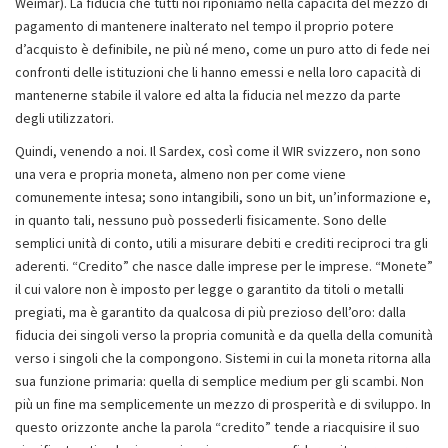
Weimar). La fiducia che tutti noi riponiamo nella capacità del mezzo di
pagamento di mantenere inalterato nel tempo il proprio potere
d’acquisto è definibile, ne più né meno, come un puro atto di fede nei
confronti delle istituzioni che li hanno emessi e nella loro capacità di
mantenerne stabile il valore ed alta la fiducia nel mezzo da parte
degli utilizzatori.
Quindi, venendo a noi. Il Sardex, così come il WIR svizzero, non sono
una vera e propria moneta, almeno non per come viene
comunemente intesa; sono intangibili, sono un bit, un’informazione e,
in quanto tali, nessuno può possederli fisicamente. Sono delle
semplici unità di conto, utili a misurare debiti e crediti reciproci tra gli
aderenti. “Credito” che nasce dalle imprese per le imprese. “Monete”
il cui valore non è imposto per legge o garantito da titoli o metalli
pregiati, ma è garantito da qualcosa di più prezioso dell’oro: dalla
fiducia dei singoli verso la propria comunità e da quella della comunità
verso i singoli che la compongono. Sistemi in cui la moneta ritorna alla
sua funzione primaria: quella di semplice medium per gli scambi. Non
più un fine ma semplicemente un mezzo di prosperità e di sviluppo. In
questo orizzonte anche la parola “credito” tende a riacquisire il suo