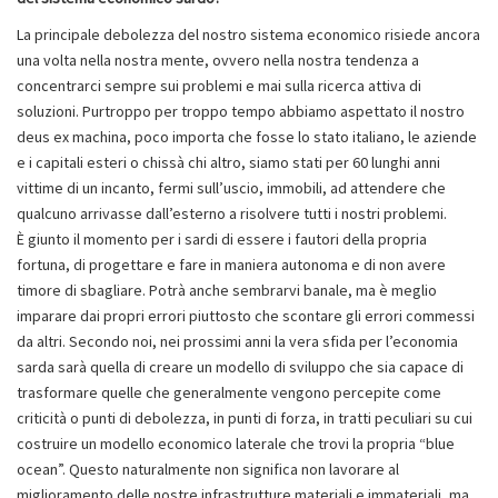
La principale debolezza del nostro sistema economico risiede ancora
una volta nella nostra mente, ovvero nella nostra tendenza a
concentrarci sempre sui problemi e mai sulla ricerca attiva di
soluzioni. Purtroppo per troppo tempo abbiamo aspettato il nostro
deus ex machina, poco importa che fosse lo stato italiano, le aziende
e i capitali esteri o chissà chi altro, siamo stati per 60 lunghi anni
vittime di un incanto, fermi sull’uscio, immobili, ad attendere che
qualcuno arrivasse dall’esterno a risolvere tutti i nostri problemi.
È giunto il momento per i sardi di essere i fautori della propria
fortuna, di progettare e fare in maniera autonoma e di non avere
timore di sbagliare. Potrà anche sembrarvi banale, ma è meglio
imparare dai propri errori piuttosto che scontare gli errori commessi
da altri. Secondo noi, nei prossimi anni la vera sfida per l’economia
sarda sarà quella di creare un modello di sviluppo che sia capace di
trasformare quelle che generalmente vengono percepite come
criticità o punti di debolezza, in punti di forza, in tratti peculiari su cui
costruire un modello economico laterale che trovi la propria “blue
ocean”. Questo naturalmente non significa non lavorare al
miglioramento delle nostre infrastrutture materiali e immateriali, ma