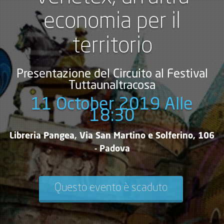
economia per il
territorio
Presentazione del Circuito al Festival
Tuttaunaltracosa
11 October 2019 Alle
18:30
Libreria Pangea, Via San Martino e Solferino, 106
- Padova
Questo evento è scaduto