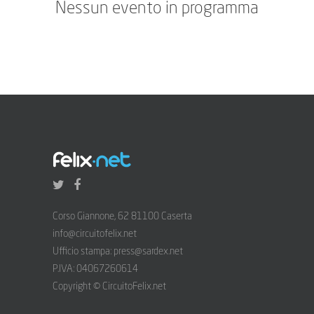
Nessun evento in programma
Corso Giannone, 62 81100 Caserta
info@circuitofelix.net
Ufficio stampa: press@sardex.net
P.IVA: 04067260614
Copyright © CircuitoFelix.net