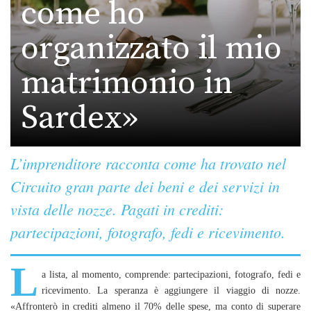
come ho
organizzato il mio
matrimonio in
Sardex»
L’imprenditore racconta come ha trovato nel
Circuito gran parte dei beni e dei servizi in
vista delle nozze. Pagati in crediti:
partecipazioni, fotografo, fedi e ricevimento.
L
a lista, al momento, comprende: partecipazioni, fotografo, fedi e
ricevimento. La speranza è aggiungere il viaggio di nozze.
«Affronterò in crediti almeno il 70% delle spese, ma conto di superare