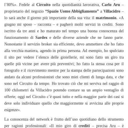
l’80%». Fedele al
Circuito
nella quotidianità lavorativa,
Carlo Aru
–
proprietario del negozio
“Spazio Uomo Abbigliamento”
a
Villacidro
–
lo sarà anche il giorno più importante della sua vita: il
matrimonio.
«A
giugno mi sposo – racconta – e pagherò molti servizi in crediti. Sono
iscritto da tre anni e ho maturato nel tempo una buona conoscenza del
funzionamento di
Sardex
e delle diverse aziende che ne fanno parte.
Nonostante il servizio broker sia efficiente, devo ammettere che ho fatto
alla vecchia maniera, agendo in prima persona. Ad esempio, ho spulciato
il sito per vedere l’elenco delle gioiellerie, mi sono fatto un giro tra
quelle più vicine per avere più preventivi; ho fatto la stessa cosa per il
fotografo e il ricevimento mentre per la stampa delle partecipazioni sono
andato da alcuni professionisti che sono miei clienti di lunga data, e che
sono nel Circuito da tempo. Ho trovato ciò che mi serviva nel raggio di
100 chilometri da Villacidro potendo contare su un ampio ventaglio di
offerte; oggi nel Circuito c’è quasi tutto e nella maggior parte dei casi si
deve solo individuare quello che maggiormente si avvicina alle proprie
esigenze».
La conoscenza del network è frutto dell’uso quotidiano dello strumento
per ragioni professionali: «Il mio giro di
crediti
– precisa Aru – è