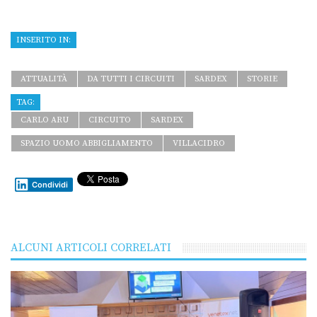
INSERITO IN:
ATTUALITÀ
DA TUTTI I CIRCUITI
SARDEX
STORIE
TAG:
CARLO ARU
CIRCUITO
SARDEX
SPAZIO UOMO ABBIGLIAMENTO
VILLACIDRO
Condividi
ALCUNI ARTICOLI CORRELATI