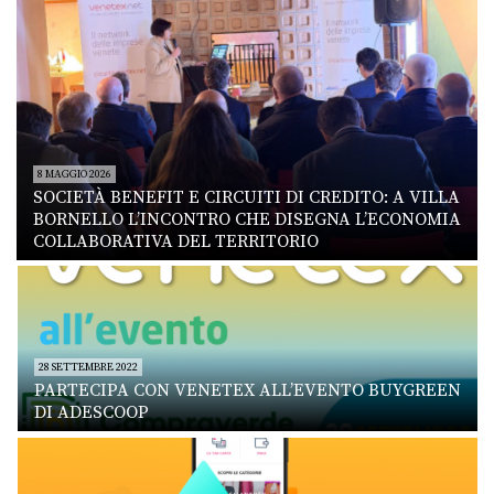
8 MAGGIO 2026
SOCIETÀ BENEFIT E CIRCUITI DI CREDITO: A VILLA
BORNELLO L’INCONTRO CHE DISEGNA L’ECONOMIA
COLLABORATIVA DEL TERRITORIO
28 SETTEMBRE 2022
PARTECIPA CON VENETEX ALL’EVENTO BUYGREEN
DI ADESCOOP