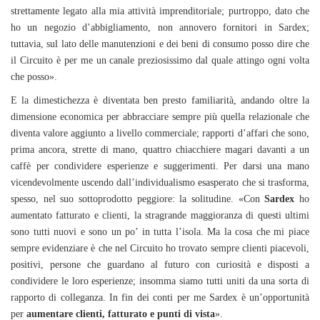
strettamente legato alla mia attività imprenditoriale; purtroppo, dato che
ho un negozio d’abbigliamento, non annovero fornitori in Sardex;
tuttavia, sul lato delle manutenzioni e dei beni di consumo posso dire che
il Circuito è per me un canale preziosissimo dal quale attingo ogni volta
che posso».
E la dimestichezza è diventata ben presto familiarità, andando oltre la
dimensione economica per abbracciare sempre più quella relazionale che
diventa valore aggiunto a livello commerciale; rapporti d’affari che sono,
prima ancora, strette di mano, quattro chiacchiere magari davanti a un
caffè per condividere esperienze e suggerimenti. Per darsi una mano
vicendevolmente uscendo dall’individualismo esasperato che si trasforma,
spesso, nel suo sottoprodotto peggiore: la solitudine. «Con
Sardex
ho
aumentato fatturato e clienti, la stragrande maggioranza di questi ultimi
sono tutti nuovi e sono un po’ in tutta l’isola. Ma la cosa che mi piace
sempre evidenziare è che nel Circuito ho trovato sempre clienti piacevoli,
positivi, persone che guardano al futuro con curiosità e disposti a
condividere le loro esperienze; insomma siamo tutti uniti da una sorta di
rapporto di colleganza. In fin dei conti per me Sardex è un’opportunità
per
aumentare clienti, fatturato e punti di vista
».