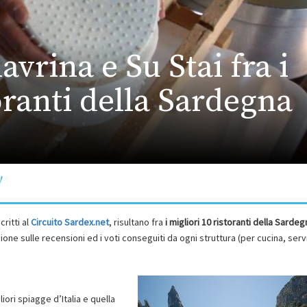
vrina e Su Stai fra i
oranti della Sardegna
!
critti al
Circuito Sardex.net
, risultano fra
i
migliori 10 ristoranti della Sardeg
one sulle recensioni ed i voti conseguiti da ogni struttura (per cucina, serv
liori spiagge d’Italia e quella