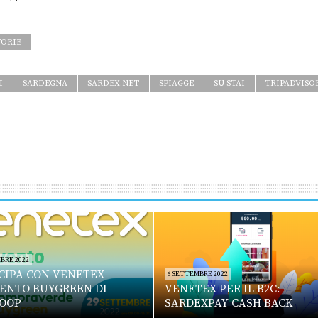
TORIE
I
SARDEGNA
SARDEX.NET
SPIAGGE
SU STAI
TRIPADVISO
BRE 2022
CIPA CON VENETEX
6 SETTEMBRE 2022
VENTO BUYGREEN DI
VENETEX PER IL B2C:
OOP
SARDEXPAY CASH BACK