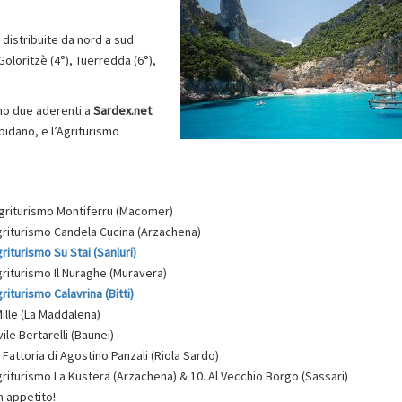
 distribuite da nord a sud
a Goloritzè (4°), Tuerredda (6°),
mo due aderenti a
Sardex.net
:
pidano, e l’Agriturismo
griturismo Montiferru (Macomer)
griturismo Candela Cucina (Arzachena)
riturismo Su Stai (Sanluri)
griturismo Il Nuraghe (Muravera)
riturismo Calavrina (Bitti)
 Mille (La Maddalena)
vile Bertarelli (Baunei)
a Fattoria di Agostino Panzali (Riola Sardo)
griturismo La Kustera (Arzachena) & 10. Al Vecchio Borgo (Sassari)
 appetito!