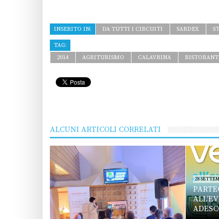
INSERITO IN:
DA TUTTI I CIRCUITI
SARDEX
S
TAG:
2014
AGRITURISMO
CALAVRINA
RISTORANT
ALCUNI ARTICOLI CORRELATI
28 SETTEM
PARTE
ALL’E
ADESC