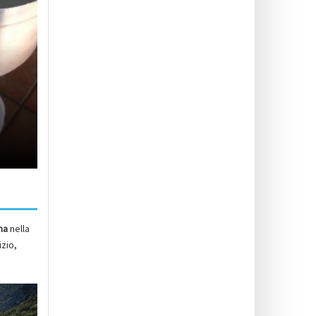
na
nella
izio,