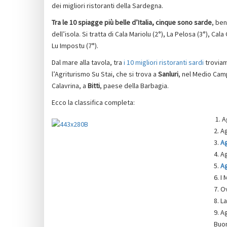
dei migliori ristoranti della Sardegna.
Tra le 10 spiagge più belle d’Italia, cinque sono sarde
, ben
dell’isola. Si tratta di Cala Mariolu (2°), La Pelosa (3°), Cal
Lu Impostu (7°).
Dal mare alla tavola, tra
i 10 migliori ristoranti sardi
trovia
l’Agriturismo Su Stai, che si trova a
Sanluri
, nel Medio Cam
Calavrina, a
Bitti
, paese della Barbagia.
Ecco la classifica completa:
1. A
2. A
3.
Ag
4. A
5.
Ag
6. I
7. O
8. L
9. A
Buon