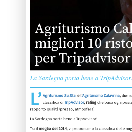
Agriturismo Cala
migliori 10 rist
per Tripadvisor
La Sardegna porta bene a TripAdvisor
L’
Agriturismo Su Stai
e l’
Agriturismo Calavrina
,
due is
classifica di
TripAdvisor
, rating
che basa ogni posizi
rapporto qualità/prezzo, atmosfera).
La Sardegna porta bene a TripAdvisor!
Tra
il meglio del 2014
, vi proponiamo la classifica delle mig