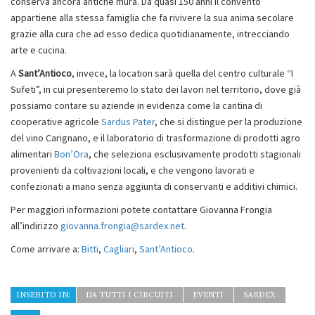
conserva ancora antiche mura. Da quasi 150 anni il convento
appartiene alla stessa famiglia che fa rivivere la sua anima secolare
grazie alla cura che ad esso dedica quotidianamente, intrecciando
arte e cucina.
A
Sant’Antioco
, invece, la location sarà quella del centro culturale “I
Sufeti”, in cui presenteremo lo stato dei lavori nel territorio, dove già
possiamo contare su aziende in evidenza come la cantina di
cooperative agricole
Sardus Pater
, che si distingue per la produzione
del vino Carignano, e il laboratorio di trasformazione di prodotti agro
alimentari
Bon’Ora
, che seleziona esclusivamente prodotti stagionali
provenienti da coltivazioni locali, e che vengono lavorati e
confezionati a mano senza aggiunta di conservanti e additivi chimici.
Per maggiori informazioni potete contattare Giovanna Frongia
all’indirizzo
giovanna.frongia@sardex.net
.
Come arrivare a:
Bitti
,
Cagliari
,
Sant’Antioco
.
INSERITO IN:
DA TUTTI I CIRCUITI
EVENTI
SARDEX