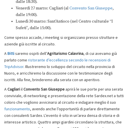
dalle 18:30).
Venerdì 27 marzo: Cagliari (al
Convento San Giuseppe
,
dalle 19:00).
Lunedì 30 marzo: Sant’Antioco (nel Centro culturale “I
Sufeti”, dalle 15:00).
Come spesso accade, i meeting si organizzano presso strutture e
aziende già iscritte al circuito.
A
Bitti
saremo ospiti dell’
Agriturismo Calavrina
, di cui avevamo già
parlato come
ristorante d’eccellenza secondo le recensioni di
TripAdvisor
. Illustreremo lo sviluppo del circuito nella provincia di
Nuoro, e arricchiremo la discussione con le testimonianze degli
iscritti. Alla fine, brinderemo alla serata con un aperitivo.
A
Cagliari
il
Convento San Giuseppe
aprirà le sue porte per una serata
conviviale, di networking e presentazione della rete Sardex.net a tutti
coloro che vogliono avvicinarsi al circuito e indagare meglio il suo
funzionamento
, avendo anche l’opportunità di parlare direttamente
con consulenti Sardex. L’evento è sito in un’area densa di storia e di
interesse artistico. Quattro ampi giardini circondano la struttura, che