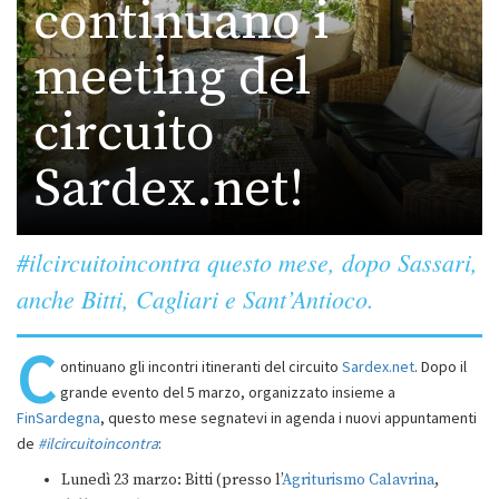
continuano i
meeting del
circuito
Sardex.net!
#ilcircuitoincontra questo mese, dopo Sassari,
anche Bitti, Cagliari e Sant’Antioco.
C
ontinuano gli incontri itineranti del circuito
Sardex.net
. Dopo il
grande evento del 5 marzo, organizzato insieme a
FinSardegna
, questo mese segnatevi in agenda i nuovi appuntamenti
de
#ilcircuitoincontra
:
Lunedì 23 marzo: Bitti (presso l’
Agriturismo Calavrina
,